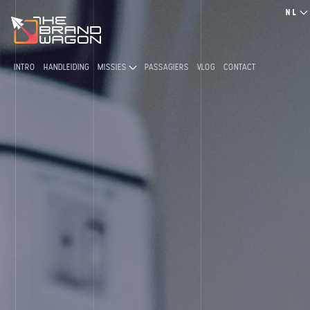
NL
INTRO
HANDLEIDING
MISSIES
PASSAGIERS
VLOG
CONTACT